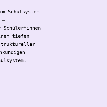
im Schulsystem
 –
r Schüler*innen
inem tiefen
struktureller
nkundigen
hulsystem.