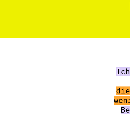
Ich
die
wen
Be