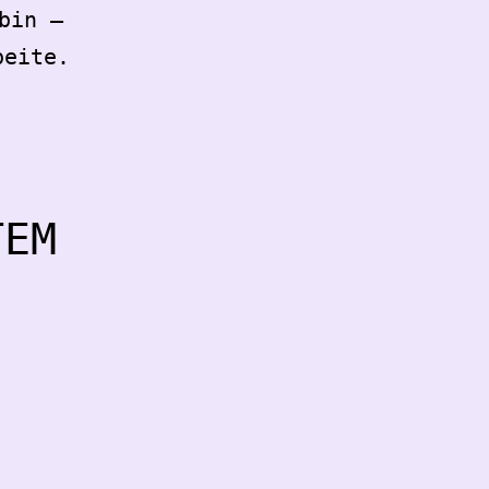
bin –
beite.
TEM