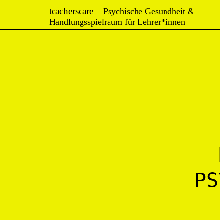
Zum
teacherscare
Psychische Gesundheit &
Handlungsspielraum für Lehrer*innen
Inhalt
springen
PS