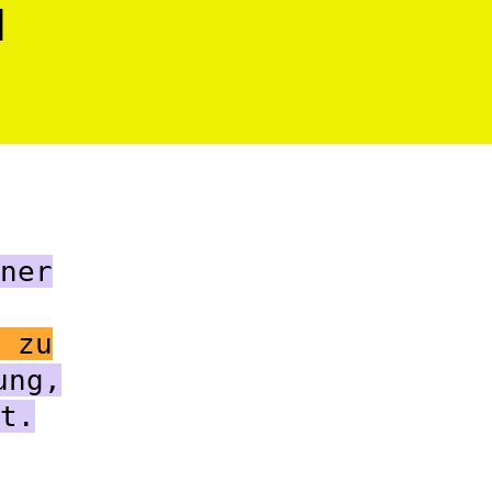
M
ner
 zu
ung,
t.